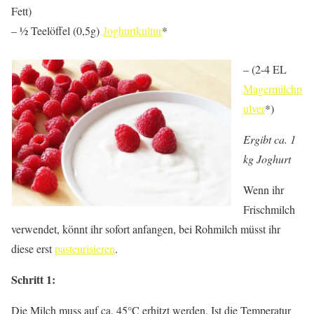
Fett)
– ½ Teelöffel (0,5g)
Joghurtkultur
*
– (2-4 EL
Magermilchp
ulver
*)
Ergibt ca. 1
kg Joghurt
Wenn ihr
Frischmilch
verwendet, könnt ihr sofort anfangen, bei Rohmilch müsst ihr
diese erst
pasteurisieren
.
Schritt 1:
Die Milch muss auf ca. 45°C erhitzt werden. Ist die Temperatur